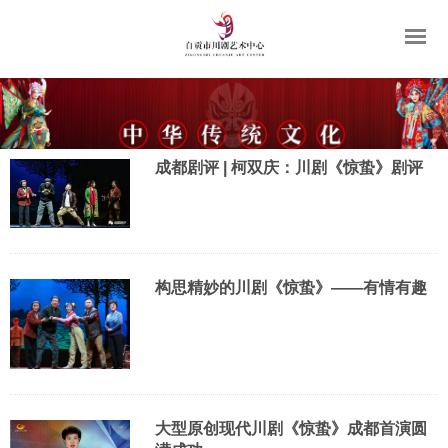
成都剧评 | 柯双庆：川剧《惊蛰》剧评
构思精妙的川剧《惊蛰》——有情有趣
大型原创现代川剧《惊蛰》成都首演圆