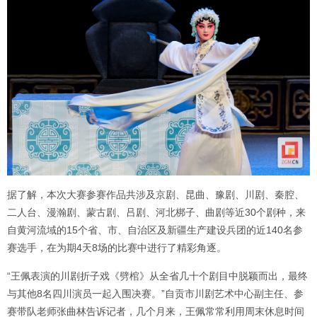
据了解，本次大赛参赛作品共涉及京剧、昆曲、豫剧、川剧、秦腔、
二人台、漫瀚剧、蒙古剧、吕剧、河北梆子、曲剧等近30个剧种，来
自黄河流域的15个省、市、自治区及新疆生产建设兵团的近140名参
赛选手，在为期4天8场的比赛中进行了精彩角逐。
“王佩表演的川剧折子戏《劈棺》从全省几十个剧目中脱颖而出，最终
与其他8名四川演员一起入围决赛。”自贡市川剧艺术中心副主任、参
赛带队老师张曲林告诉记者，几个月来，王佩常常利用周末休息时间