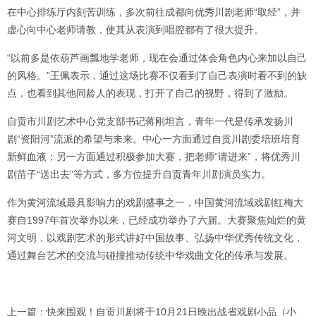
在中心排练厅内刻苦训练，多次前往成都向优秀川剧老师“取经”，并
虚心向中心老师请教，使其从表演到唱腔都有了很大提升。
“以前多是依葫芦画瓢地学老师，现在会通过体会角色内心来加以自己
的风格。”王佩表示，通过这场比赛不仅看到了自己表演时看不到的缺
点，也看到其他同龄人的表现，打开了自己的视野，得到了激励。
自贡市川剧艺术中心党支部书记蒋刚坦言，青年一代是传承发扬川
剧“资阳河”流派的希望与未来。中心一方面通过自贡川剧委培班培育
新鲜血液；另一方面通过积极参加大赛，把老师“请进来”，将优秀川
剧苗子“送出去”等方式，多方位提升自贡青年川剧演员实力。
作为黄河流域最具影响力的戏剧盛事之一，中国黄河流域戏剧红梅大
赛自1997年首次举办以来，已经成功举办了六届。大赛聚焦灿烂的黄
河文明，以戏剧艺术的形式讲好中国故事、弘扬中华优秀传统文化，
通过舞台艺术的交流与碰撞推动传统中华戏曲文化的传承与发展。
上一篇：快来围观！自贡川剧将于10月21日晚出战省戏剧小品（小