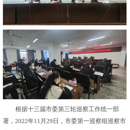
根据十三届市委第三轮巡察工作统一部
署
，
2022
年
11
月
29
日，市委第一巡察组巡察市