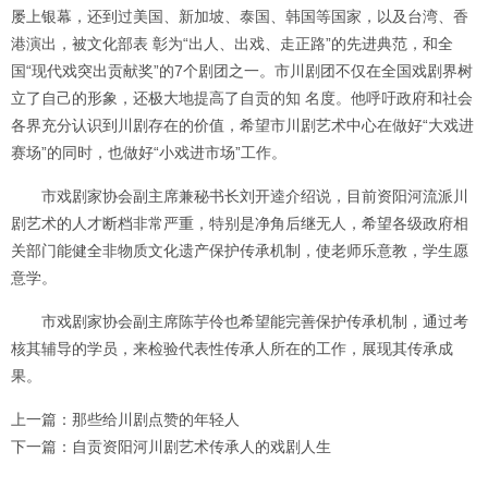
屡上银幕，还到过美国、新加坡、泰国、韩国等国家，以及台湾、香
港演出，被文化部表 彰为“出人、出戏、走正路”的先进典范，和全
国“现代戏突出贡献奖”的7个剧团之一。市川剧团不仅在全国戏剧界树
立了自己的形象，还极大地提高了自贡的知 名度。他呼吁政府和社会
各界充分认识到川剧存在的价值，希望市川剧艺术中心在做好“大戏进
赛场”的同时，也做好“小戏进市场”工作。
市戏剧家协会副主席兼秘书长刘开逵介绍说，目前资阳河流派川
剧艺术的人才断档非常严重，特别是净角后继无人，希望各级政府相
关部门能健全非物质文化遗产保护传承机制，使老师乐意教，学生愿
意学。
市戏剧家协会副主席陈芋伶也希望能完善保护传承机制，通过考
核其辅导的学员，来检验代表性传承人所在的工作，展现其传承成
果。
上一篇：那些给川剧点赞的年轻人
下一篇：自贡资阳河川剧艺术传承人的戏剧人生