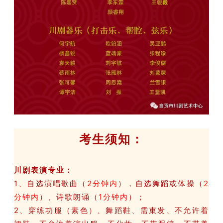
考生须知：
川剧表演专业：
1、自选演唱歌曲（
2分钟内
），自选舞蹈或体操（
2
分钟内
）、诗歌朗诵（
1分钟内
）；
2、穿练功服（素色）、舞蹈鞋、需束发、不允许着